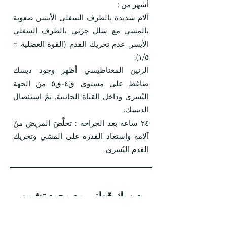
أشهر من :
آلام شديدة بالطرف السفلي الأيسر, صعوبة
بالمشي مع شلل جزئي بالطرف السفلي
الأيسر, عدم تحريك القدم (القوة العضلية =
١/٥).
الرنين المغناطيسي أظهر وجود ديسك
ضاغط على مستوى ق٤-ق٥ منَ الجهة
اليُسرى وداخل القناة الجانبية. تمَّ استئصال
الديسك.
٢٤ ساعة بعد الجراحة : تخلَّصَ المريض منْ
آلامهِ واستعاد القدرة على المشي وتحريك
القدم اليُسرى.
ديسك قطني مع وجودِ تشوه
وعائي ضمنَ قناةِ الجذر الأيمن