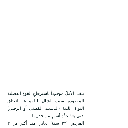
يبقى الأملُ موجوداً باسترجاعِ القوةِ العضلية
المفقودة بسبب الشلل الناجم عن انفتاق
النواة اللبية (الديسك القطني أو الرقبي)
حتى بعدَ عدَّةِ أشهرٍ من حدوثِها.
المريض (٣٢ سنة) يعاني منذ أكثر من ٣