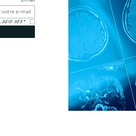
*
E‑mail
 AFIF Afif
*